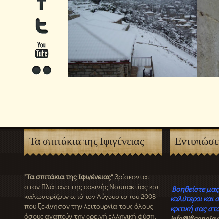
Τα σπιτάκια της Ιφιγένειας
Εντυπώσε
"Τα σπιτάκια της Ιφιγένειας"
βρίσκονται
στον Πλάτανο της ορεινής Ναυπακτίας και
Βοηθείστε μας 
καλωσορίζουν από τον Αύγουστο του 2008
καλύτεροι και σ
που ξεκίνησαν την λειτουργία τους όλους
κριτική σας στ
όσους αγαπούν την ορεινή ελληνική φύση.
info@ifigeneia