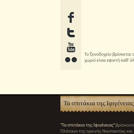
Το ξενοδοχείο βρίσκετα
χωριό είναι εφικτή καθ' 
Τα σπιτάκια της Ιφιγένειας
"Τα σπιτάκια της Ιφιγένειας"
βρίσκοντα
Πλάτανο της ορεινής Ναυπακτίας και