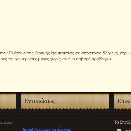
ι στον Πλάτανο της Ορεινής Ναυπακτίας σε απόσταση 52 χιλιομέτρ
όλους του χειμερινούς μήνες χωρίς κανένα σοβαρό πρόβλημα.
Εντυπώσεις
Επικ
ι στον
Ένα ιδανικό μέρος γι
Τα Σπιτά
από πάνω σου το άγχ
Βοηθείστε μας να γίνουμε
inf